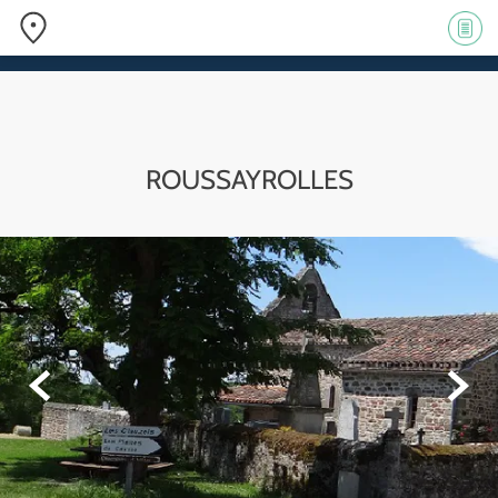
ROUSSAYR
OLLES

