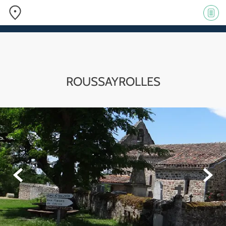
ROUSSAYR
OLLES

