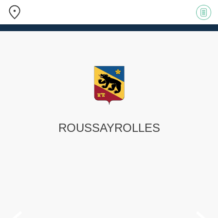
ROUSSAYR
OLLES

