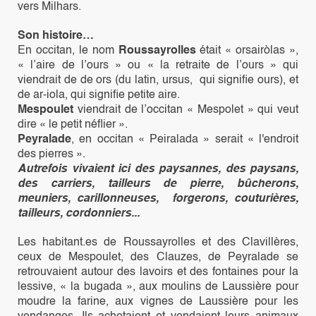
vers Milhars.
Son histoire…
En occitan, le nom
Roussayrolles
était « orsairòlas »,
« l’aire de l’ours » ou « la retraite de l’ours » qui
viendrait de de ors (du latin, ursus, qui signifie ours), et
de ar-iola, qui signifie petite aire.
Mespoulet
viendrait de l’occitan « Mespolet » qui veut
dire « le petit néflier ».
Peyralade
, en occitan « Peiralada » serait « l'endroit
des pierres ».
Autrefois vivaient ici des paysannes, des paysans,
des carriers, tailleurs de pierre, bûcherons,
meuniers, carillonneuses, forgerons, couturières,
tailleurs, cordonniers...
Les habitant.es de Roussayrolles et des Clavillères,
ceux de Mespoulet, des Clauzes, de Peyralade se
retrouvaient autour des lavoirs et des fontaines pour la
lessive, « la bugada », aux moulins de Laussière pour
moudre la farine, aux vignes de Laussière pour les