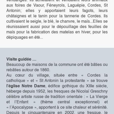
vendanges. Ils achetaient et vendaient leurs animaux
aux foires de Vaour, Féneyrols, Laguépie, Cordes, St
Antonin; elles y apportaient leurs fagots, leurs
châtaignes et le tanin pour la tannerie de Cordes. Ils
cultivaient le seigle, le blé, le chanvre, le maïs...Elles se
réunissaient aussi pour le dépouillage des feuilles de
maïs pour la fabrication des matelas en hiver, pour les
dépiquages en été...
Visite guidée …
Beaucoup de maisons de la commune ont été bâties ou
rebâties autour de 1860.
Au cœur du village, située entre « Cordes la
catholique » et « St Antonin la protestante » se trouve
l’église Notre Dame
, édifice gothique du XIIIe siècle,
héberge depuis 1952, les fresques de Nicolaï Greschny
célèbre artiste russe de tradition orientale : « La Vierge
et l’Enfant » (thème central exceptionnel) et
« l’Apocalypse », apportent à ce site chaleur et sérénité.
Depuis le cinquantenaire en 2002, une fresque, le