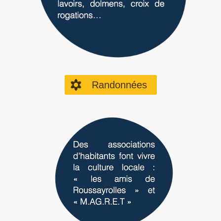
filter_vintage
Randonnées