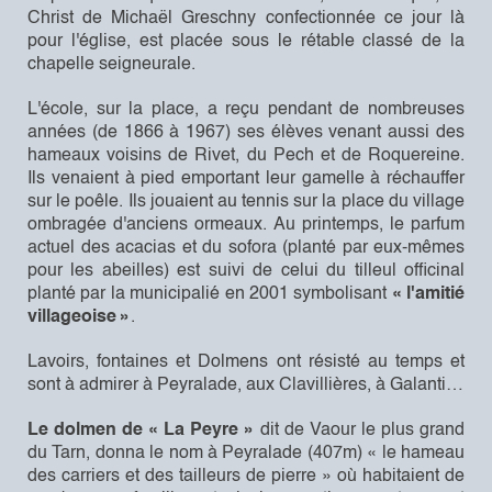
Christ de Michaël Greschny confectionnée ce jour là
pour l'église, est placée sous le rétable classé de la
chapelle seigneurale.
L'école, sur la place, a reçu pendant de nombreuses
années (de 1866 à 1967) ses élèves venant aussi des
hameaux voisins de Rivet, du Pech et de Roquereine.
Ils venaient à pied emportant leur gamelle à réchauffer
sur le poêle. Ils jouaient au tennis sur la place du village
ombragée d'anciens ormeaux. Au printemps, le parfum
actuel des acacias et du sofora (planté par eux-mêmes
pour les abeilles) est suivi de celui du tilleul officinal
planté par la municipalié en 2001 symbolisant
« l'amitié
villageoise »
.
Lavoirs, fontaines et Dolmens ont résisté au temps et
sont à admirer à Peyralade, aux Clavillières, à Galanti…
Le dolmen de « La Peyre »
dit de Vaour le plus grand
du Tarn, donna le nom à Peyralade (407m) « le hameau
des carriers et des tailleurs de pierre » où habitaient de