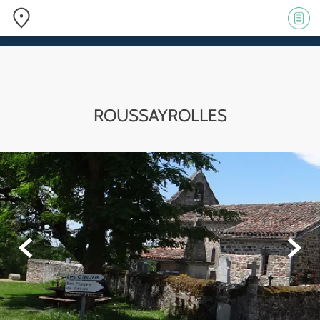
ROUSSAYR
OLLES

